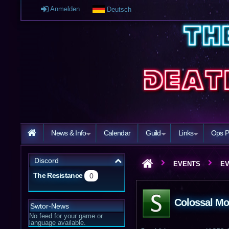
Anmelden
Deutsch
News & Info
Calendar
Guild
Links
Ops P
Discord
EVENTS
EV
The Resistance
0
Colossal Mon
Swtor-News
No feed for your game or
language available.